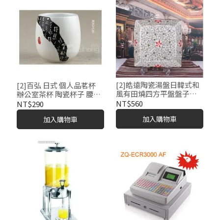
[2]皓遠陶瓷湯盤日韓式和
[2]百弘 日式 個人品茗杯
風有田燒四方平盤盤子餐
辦公室茶杯 陶瓷杯子 腰鼓
飲用具
杯 啤酒 餐飲杯
NT$560
NT$290
加入購物車
加入購物車