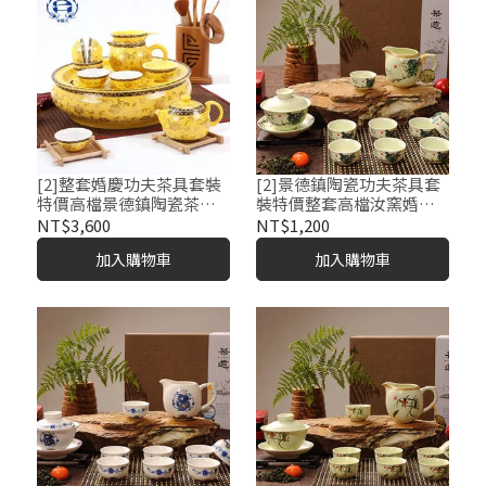
[2]整套婚慶功夫茶具套裝
[2]景德鎮陶瓷功夫茶具套
特價高檔景德鎮陶瓷茶盤
裝特價整套高檔汝窯婚慶
茶壺茶杯套餐飲具
正品茶具套餐飲具
NT$3,600
NT$1,200
加入購物車
加入購物車