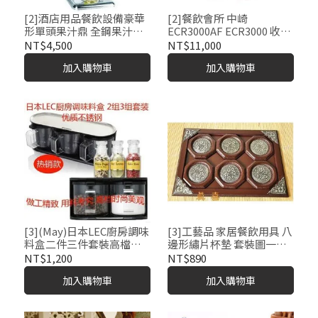
[2]酒店用品餐飲設備豪華
[2]餐飲會所 中崎
形單頭果汁鼎 全鋼果汁鼎
ECR3000AF ECR3000 收款
（冰冷式）9L
機 商用收款設備 POS
NT$4,500
NT$11,000
加入購物車
加入購物車
[3](May)日本LEC廚房調味
[3]工藝品 家居餐飲用具 八
料盒二件三件套裝高檔調
邊形繡片杯墊 套裝圖一價
料罐收納盒 餐飲用品 包郵
格
NT$1,200
NT$890
加入購物車
加入購物車