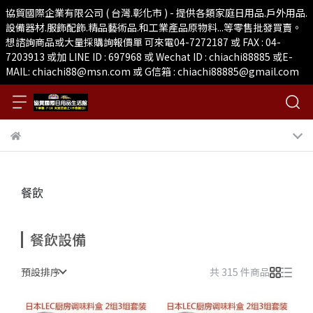
協貿國際企業有限公司 ( 台灣.彰化市 ) - 提供各類家庭日用品.戶外用品.
設備器材.服飾配飾.精品藝術品.和工業產品原物料...等零售批發買賣。
想諮詢商品或大量採購詢報價單 可來電04-7272187 或 FAX : 04-
7203913 或加 LINE ID : 697968 或 Wechat ID : chiachi88885 或E-
MAIL: chiachi88@msn.com 或 G信箱 : chiachi88885@gmail.com
餐飲
餐飲設備
預設排序
共 315 件商品